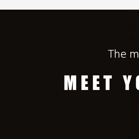
The m
MEET Y