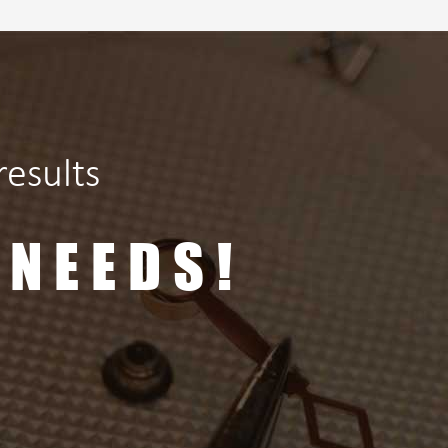
esults
 NEEDS!