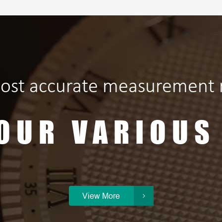
ost accurate measurement r
OUR VARIOUS
View More
