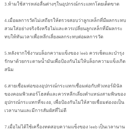
3.ห้ามใช้สารหล่อลื่นต่างๆในอุปกรณ์กระแทกโดยเด็ดขาด
4.เมื่อผลการวัดไม่เสถียรให้ตรวจสอบว่าลูกเหล็กที่มีผลกระทบ
สวมใส่อย่างจริงจังหรือไม่และควรเปลี่ยนลูกเหล็กที่มีผลกระ
ทบให้ทันเวลาเพื่อหลีกเลี่ยงผลกระทบต่อผลการวัด
5.หลังจากใช้งานบล็อกความแข็งของ leeb ควรเช็ดและบำรุง
รักษาด้วยกระดาษน้ำมันเพื่อป้องกันไม่ให้บล็อกความแข็งเกิด
สนิม
6.สายเชื่อมต่อของอุปกรณ์กระแทกเชื่อมต่อกับหัวเทอร์มินัล
ของคอมพิวเตอร์โฮสต์และควรหลีกเลี่ยงตำแหน่งสามพินของ
อุปกรณ์กระแทกที่จะงอ, เพื่อป้องกันไม่ให้สายเชื่อมต่องอเป็น
เวลานานและมีการสัมผัสที่ไม่ดี
7.เมื่อไม่ได้ใช้เครื่องทดสอบความแข็งของ leeb เป็นเวลานาน