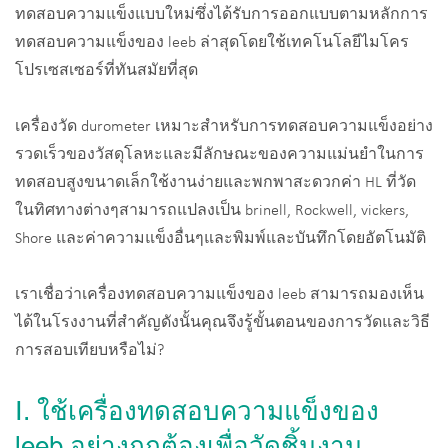
ทดสอบความแข็งแบบใหม่ซึ่งได้รับการออกแบบตามหลักการ
ทดสอบความแข็งของ leeb ล่าสุดโดยใช้เทคโนโลยีไมโคร
โปรเซสเซอร์ที่ทันสมัยที่สุด
เครื่องวัด durometer เหมาะสำหรับการทดสอบความแข็งอย่าง
รวดเร็วของวัสดุโลหะและมีลักษณะของความแม่นยำในการ
ทดสอบสูงขนาดเล็กใช้งานง่ายและพกพาสะดวกค่า HL ที่วัด
ในทิศทางต่างๆสามารถแปลงเป็น brinell, Rockwell, vickers,
Shore และค่าความแข็งอื่นๆและพิมพ์และบันทึกโดยอัตโนมัติ
เราเชื่อว่าเครื่องทดสอบความแข็งของ leeb สามารถมองเห็น
ได้ในโรงงานที่สำคัญดังนั้นคุณจึงรู้ขั้นตอนของการวัดและวิธี
การสอบเทียบหรือไม่?
Ⅰ. ใช้เครื่องทดสอบความแข็งของ
leeb อย่างถูกต้องเพื่อวัดชิ้นงาน