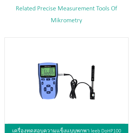
Related Precise Measurement Tools Of
Mikrometry
เครื่องทดสอบความแข็งแบบพกพา leeb DoHP100