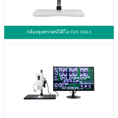
กล้องจุลทรรศน์วิดีโอ EMS 106LX