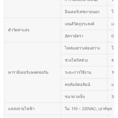
อินเตอร์เฟซภายนอก
โปร
เลนส์วัตถุประสงค์
เลน
ตัววัดค่าแสง
อัตราอัตรา
0.7
ไฟส่องสว่างส่องสว่าง
โคม
ช่วงโฟกัสช่วง
42ม
พารามิเตอร์แพลตฟอร์ม
ระยะการใช้งาน
105
คอลัมน์คอลัมน์
แท่
ขนาดวงเล็บ
380
แหล่งจ่ายไฟฟ้า
ใน: 110 ~ 220VAC; เอาท์พุท: