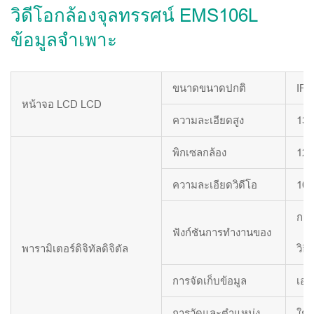
วิดีโอกล้องจุลทรรศน์ EMS106L
ข้อมูลจำเพาะ
ขนาดขนาดปกติ
IPS 
หน้าจอ LCD LCD
ความละเอียดสูง
136
พิกเซลกล้อง
120
ความละเอียดวิดีโอ
108
การ
ฟังก์ชันการทำงานของ
พารามิเตอร์ดิจิทัลดิจิตัล
วิธ
การจัดเก็บข้อมูล
เอส
การวัดและตำแหน่ง
ใช่ค