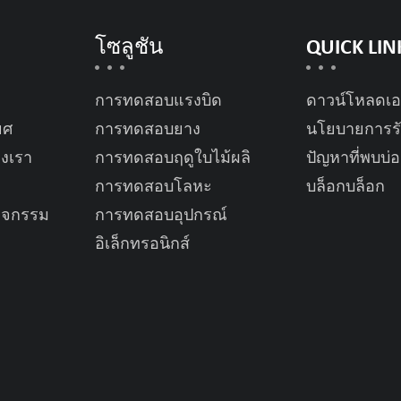
โซลูชัน
QUICK LIN
การทดสอบแรงบิด
ดาวน์โหลดเ
ยศ
การทดสอบยาง
นโยบายการรั
องเรา
การทดสอบฤดูใบไม้ผลิ
ปัญหาที่พบบ่
การทดสอบโลหะ
บล็อกบล็อก
ิจกรรม
การทดสอบอุปกรณ์
อิเล็กทรอนิกส์