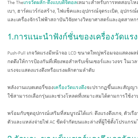
The The
เกจวัดผลัก-ดึงแบบดิจิตอล
เหมาะสำหรับการทดสอบโหลดแ
เบา, ฮาร์ดแวร์ก่อสร้าง, ไฟแช็คและอุปกรณ์จุดระเบิด, อุปกร
และเครื่องจักรไฟฟ้าสถาบันวิจัยทางวิทยาศาสตร์และอุตสาหก
1.การแนะนำฟังก์ชั่นของเครื่องวัดแร
Push-Pull เกจวัดแรงมีหน้าจอ LCD ขนาดใหญ่พร้อมจอแสดงผลที่
กดดึงให้การป้องกันที่เพียงพอสำหรับเซ็นเซอร์และวงจร ในเ
แรงจะแสดงแรงดึงหรือแรงผลักตามลำดับ
พลังงานแบตเตอรี่ของ
เครื่องวัดแรงดึง
จะปรากฏขึ้นและสัญญาณเ
ใช้สามารถเลือกรุ่นและช่วงโหลดที่เหมาะสมได้ตามการใช้งา
พร้อมกับชุดอุปกรณ์เสริมที่สมบูรณ์ได้แก่: ดึงแรงดึงเกจ, ตัวเรือ
ตัวและแหล่งจ่ายไฟ AC ขีดจำกัดบนและล่างที่ผู้ใช้ตั้งโปรแกรมได