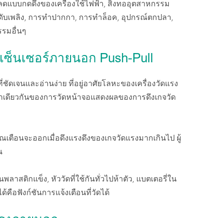
บบกดดึงของเครื่องใช้ไฟฟ้า, สิ่งทออุตสาหกรรม
ณ์ดับเพลิง, การทำปากกา, การทำล็อค, อุปกรณ์ตกปลา,
รรมอื่นๆ
งเซ็นเซอร์ภายนอก Push-Pull
ชัดเจนและอ่านง่าย ที่อยู่อาศัยโลหะของเครื่องวัดแรง
วลาเดียวกันของการวัดหน้าจอแสดงผลของการดึงเกจวัด
ตือนจะออกเมื่อดึงแรงดึงของเกจวัดแรงมากเกินไป ผู้
น
นพลาสติกแข็ง, หัววัดที่ใช้กันทั่วไปห้าตัว, แบตเตอรี่ใน
้คือฟังก์ชันการแจ้งเตือนที่วัดได้