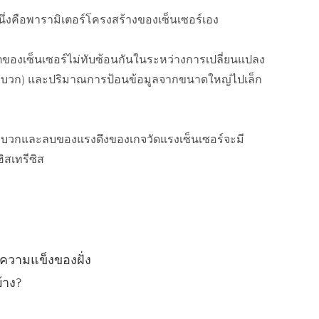
่งคือพารามิเตอร์โครงสร้างของเซ็นเซอร์เอง
พุตของเซ็นเซอร์ไม่ทับซ้อนกันในระหว่างการเปลี่ยนแปลง
ะบวก) และปริมาณการป้อนข้อมูลจากขนาดใหญ่ไปเล็ก
ะบวกและลบของแรงดึงของเกจวัดแรงเซ็นเซอร์จะมี
ิสเทรีซิส
วามแข็งของฝั่ง
้าง?