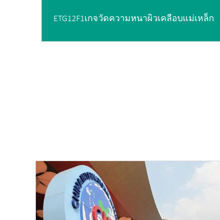
ETG12F1เกจวัดความหนาผิวเคลือบแม่เหล็ก