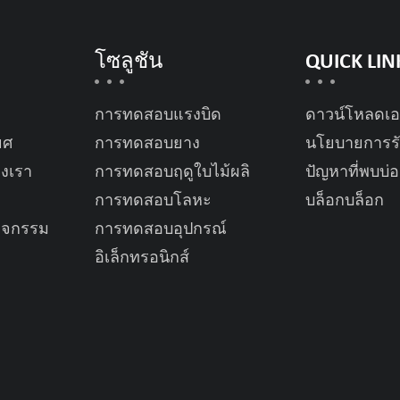
โซลูชัน
QUICK LIN
การทดสอบแรงบิด
ดาวน์โหลดเ
ยศ
การทดสอบยาง
นโยบายการรั
องเรา
การทดสอบฤดูใบไม้ผลิ
ปัญหาที่พบบ่
การทดสอบโลหะ
บล็อกบล็อก
ิจกรรม
การทดสอบอุปกรณ์
อิเล็กทรอนิกส์