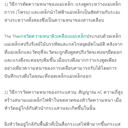
1) วิธีการดัดความหนาของแม่เหล็ก: แรงดูดระหว่างแม่เหล็ก
ถาวร (โพรบ) และเหล็กนำไฟฟ้าแม่เหล็กเป็นสัดส่วนกับระยะ
ห่างระหว่างทั้งสองซึ่งเป็นความหนาของสารเคลือบ
The The
เกจวัดความหนาผิวเคลือบแม่เหล็ก
ประกอบด้วยเหล็ก
แม่เหล็กสปริงรีเลย์ไม้บรรทัดและกลไกหยุดอัตโนมัติ หลังจาก
ที่แม่เหล็กและวัตถุที่จะวัดจะถูกดึงดูดสปริงวัดจะค่อยๆยืดออก
และแรงดึงจะค่อยๆเพิ่มขึ้น เมื่อแรงดึงมากกว่าแรงดูดเพียง
อย่างเดียวความหนาของการเคลือบสามารถรับได้โดยการ
บันทึกแรงดึงในขณะที่ถอดเหล็กแม่เหล็กออก
2) วิธีการวัดความหนาของกระแสวน: สัญญาณ AC ความถี่สูง
สร้างสนามแม่เหล็กไฟฟ้าในขดลวดของหัววัดความหนา เมื่อ
หัววัดอยู่ใกล้กับตัวนำกระแสวนจะเกิดขึ้นในนั้น
ยิ่งหัววัดอยู่ใกล้กับพื้นผิวที่เป็นสื่อกระแสไฟฟ้ามากขึ้นกระแส