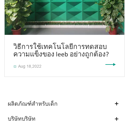
วิธีการใช้เทคโนโลยีการทดสอบ
ความแข็งของ leeb อย่างถูกต้อง?
Aug 18,2022

ผลิตภัณฑ์สำหรับเด็ก
บริษัทบริษัท