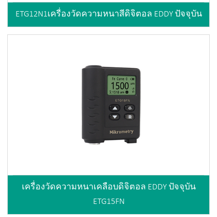
ETG12N1เครื่องวัดความหนาสีดิจิตอล EDDY ปัจจุบัน
เครื่องวัดความหนาเคลือบดิจิตอล EDDY ปัจจุบัน
ETG15FN