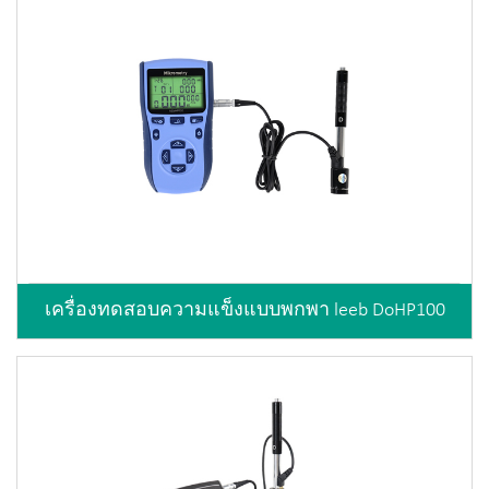
เครื่องทดสอบความแข็งแบบพกพา leeb DoHP100