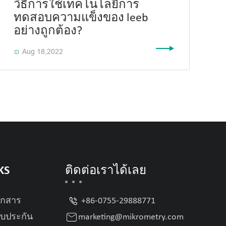
วิธีการใช้เทคโนโลยีการ
ทดสอบความแข็งของ leeb
อย่างถูกต้อง?
Aug 18,2022

KS
ติดต่อเราได้เลย

อกสาร
+86-0755-29888771

บประกัน
marketing@mikrometry.com