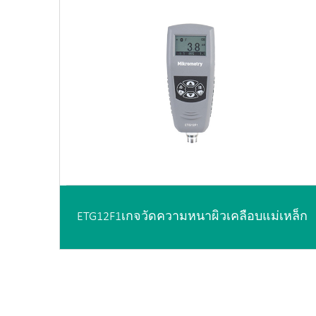
ETG12F1เกจวัดความหนาผิวเคลือบแม่เหล็ก