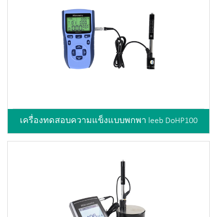
เครื่องทดสอบความแข็งแบบพกพา leeb DoHP100