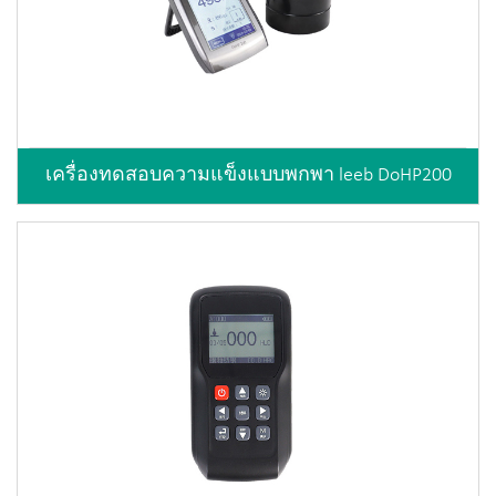
เครื่องทดสอบความแข็งแบบพกพา leeb DoHP200