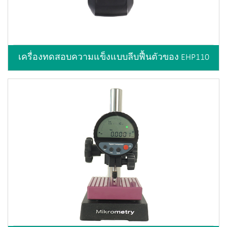
เครื่องทดสอบความแข็งแบบลีบฟื้นตัวของ EHP110