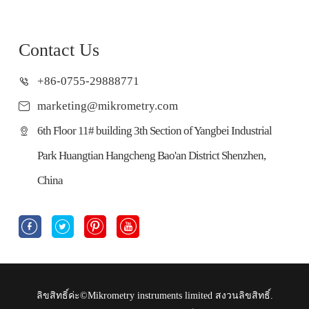
Contact Us
+86-0755-29888771
marketing@mikrometry.com
6th Floor 11# building 3th Section of Yangbei Industrial
Park Huangtian Hangcheng Bao'an District Shenzhen,
China




ลิขสิทธิ์ค่ะ©
Mikrometry instruments limited
สงวนลิขสิทธิ์.