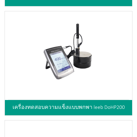
เครื่องทดสอบความแข็งแบบพกพา leeb DoHP200