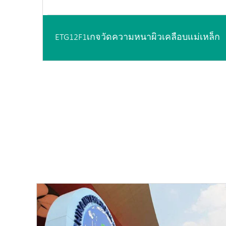
ETG12F1เกจวัดความหนาผิวเคลือบแม่เหล็ก