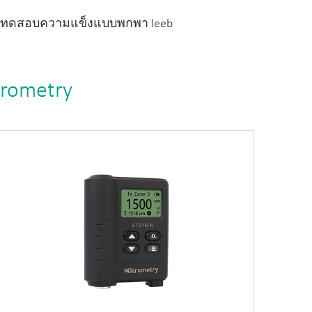
องทดสอบความแข็งแบบพกพา leeb
krometry