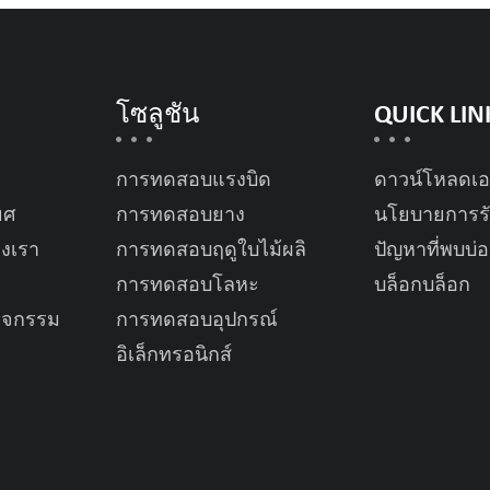
โซลูชัน
QUICK LIN
การทดสอบแรงบิด
ดาวน์โหลดเ
ยศ
การทดสอบยาง
นโยบายการรั
องเรา
การทดสอบฤดูใบไม้ผลิ
ปัญหาที่พบบ่
การทดสอบโลหะ
บล็อกบล็อก
ิจกรรม
การทดสอบอุปกรณ์
อิเล็กทรอนิกส์