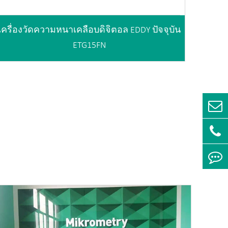
เครื่องวัดความหนาเคลือบดิจิตอล EDDY ปัจจุบัน
ETG15FN