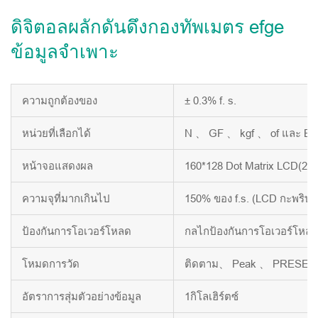
ดิจิตอลผลักดันดึงกองทัพเมตร efge
ข้อมูลจำเพาะ
ความถูกต้องของ
± 0.3% f. s.
หน่วยที่เลือกได้
N 、 GF 、 kgf 、 of และ BF
หน้าจอแสดงผล
160*128 Dot Matrix LCD(2.8
ความจุที่มากเกินไป
150% ของ f.s. (LCD กะพริบเ
ป้องกันการโอเวอร์โหลด
กลไกป้องกันการโอเวอร์โหลดเ
โหมดการวัด
ติดตาม、 Peak 、 PRESET 
อัตราการสุ่มตัวอย่างข้อมูล
1กิโลเฮิร์ตซ์