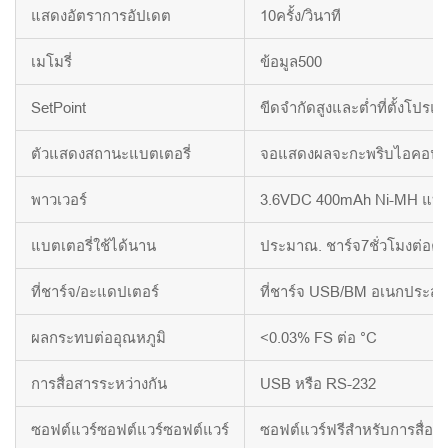
แสดงอัตราการอัปเดต
10ครั้ง/วินาที
เมโมรี่
ข้อมูล500
SetPoint
ขีดจำกัดสูงและต่ำที่ตั้งโปรแ
ตัวแสดงสถานะแบตเตอรี่
จอแสดงผลจะกะพริบไอคอนแบตเ
พาวเวอร์
3.6VDC 400mAh Ni-MH แบตเ
แบตเตอรี่ใช้ได้นาน
ประมาณ. ชาร์จ7ชั่วโมงต่อครั
ที่ชาร์จ/อะแดปเตอร์
ที่ชาร์จ USB/BM อเนกประสงค
ผลกระทบต่ออุณหภูมิ
<0.03% FS ต่อ °C
การสื่อสารระหว่างกัน
USB หรือ RS-232
ซอฟต์แวร์ซอฟต์แวร์ซอฟต์แวร์
ซอฟต์แวร์ฟรีสำหรับการสื่อ