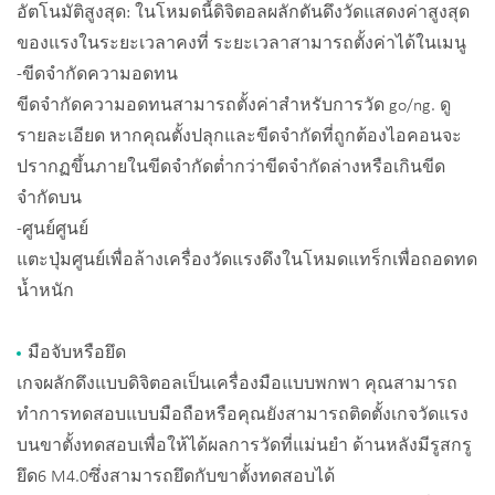
อัตโนมัติสูงสุด: ในโหมดนี้ดิจิตอลผลักดันดึงวัดแสดงค่าสูงสุด
ของแรงในระยะเวลาคงที่ ระยะเวลาสามารถตั้งค่าได้ในเมนู
-ขีดจำกัดความอดทน
ขีดจำกัดความอดทนสามารถตั้งค่าสำหรับการวัด go/ng. ดู
รายละเอียด หากคุณตั้งปลุกและขีดจำกัดที่ถูกต้องไอคอนจะ
ปรากฏขึ้นภายในขีดจำกัดต่ำกว่าขีดจำกัดล่างหรือเกินขีด
จำกัดบน
-ศูนย์ศูนย์
แตะปุ่มศูนย์เพื่อล้างเครื่องวัดแรงดึงในโหมดแทร็กเพื่อถอดทด
น้ำหนัก
มือจับหรือยึด
เกจผลักดึงแบบดิจิตอลเป็นเครื่องมือแบบพกพา คุณสามารถ
ทำการทดสอบแบบมือถือหรือคุณยังสามารถติดตั้งเกจวัดแรง
บนขาตั้งทดสอบเพื่อให้ได้ผลการวัดที่แม่นยำ ด้านหลังมีรูสกรู
ยึด6 M4.0ซึ่งสามารถยึดกับขาตั้งทดสอบได้